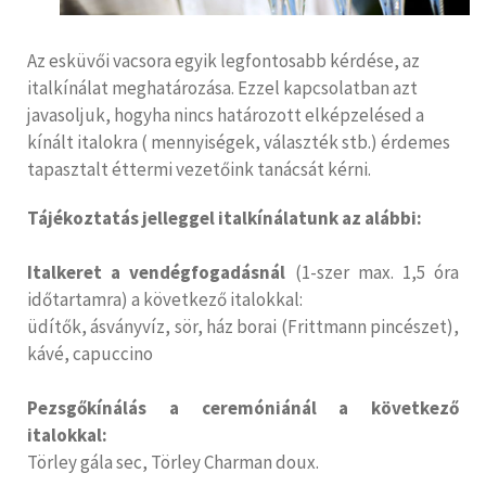
Az esküvői vacsora egyik legfontosabb kérdése, az
italkínálat meghatározása. Ezzel kapcsolatban azt
javasoljuk, hogyha nincs határozott elképzelésed a
kínált italokra ( mennyiségek, választék stb.) érdemes
tapasztalt éttermi vezetőink tanácsát kérni.
Tájékoztatás jelleggel italkínálatunk az alábbi:
Italkeret a vendégfogadásnál
(1-szer max. 1,5 óra
időtartamra) a következő italokkal:
üdítők, ásványvíz, sör, ház borai (Frittmann pincészet),
kávé, capuccino
Pezsgőkínálás a ceremóniánál a következő
italokkal:
Törley gála sec, Törley Charman doux.