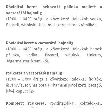
Rövidital keret, behozott pálinka mellett a
vacsorától hajnalig
(18:00 – 04:00 óráig) a következő italokkal: vodka,
Bacardi, whiskyk, Unicum, Jägermeister, krémlikőr,
Rövidital keret a vacsorától hajnalig
(18:00 – 04:00 óráig) a következő italokkal: barack
pálinka, vodka, Bacardi, whiskyk, Unicum,
Jägermeister, krémlikőr,
Italkeret a vacsorától hajnalig
(18:00 – 04:00 óráig) a következő italokkal: üdítők,
ásványvíz, sör, ház borai (Frittmann pincészet), pezsgő,
kávé, capuccino
Komplett italkeret,
röviditalokkal, koktélokkal,