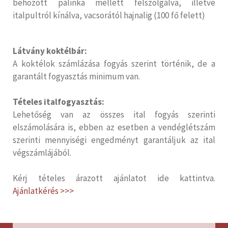
behozott pálinka mellett felszolgálva, illetve
italpultról kínálva, vacsorától hajnalig (100 fő felett)
Látvány koktélbár:
A koktélok számlázása fogyás szerint történik, de a
garantált fogyasztás minimum van.
Tételes italfogyasztás:
Lehetőség van az összes ital fogyás szerinti
elszámolására is, ebben az esetben a vendéglétszám
szerinti mennyiségi engedményt garantáljuk az ital
végszámlájából.
Kérj tételes árazott ajánlatot ide kattintva.
Ajánlatkérés >>>