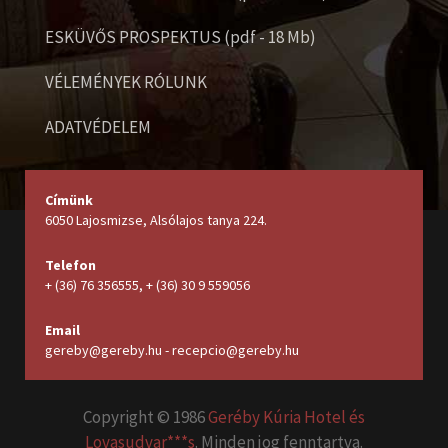
ESKÜVŐS PROSPEKTUS (pdf - 18 Mb)
VÉLEMÉNYEK RÓLUNK
ADATVÉDELEM
Címünk
6050 Lajosmizse, Alsólajos tanya 224
.
Telefon
+ (36) 76 356555
,
+ (36) 30 9 559056
Email
gereby@gereby.hu - recepcio@gereby.hu
Copyright © 1986
Geréby Kúria Hotel és
Lovasudvar***s
. Minden jog fenntartva.