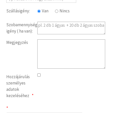
Szállásigény:
Van
Nincs
Szobamennyiség
igény ( ha van):
Megjegyzés
Hozzájárulás
személyes
adatok
kezeléséhez