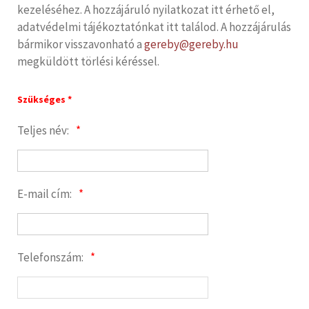
kezeléséhez. A hozzájáruló nyilatkozat itt érhető el,
adatvédelmi tájékoztatónkat itt találod. A hozzájárulás
bármikor visszavonható a
gereby@gereby.hu
megküldött törlési kéréssel.
Szükséges *
Teljes név:
E-mail cím:
Telefonszám: