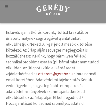
Esküvős ajánlatkérés Kérünk, töltsd ki az alábbi
űrlapot, melynek segítségével ajánlatunkat
elküldhetjük Neked. A *-gal jelölt mezők kitöltése
kötelező. Az űrlap alján szöveges megjegyzést is
hozzáfűzhetsz. Kérünk, hogy bármilyen fellépő
technikai probléma esetén (pl. bármi miatt nem tudod
elküldeni az űrlapot) küld el kérdésedet
/ajánlatkérésed az
etterem@gereby.hu
címre normál
email keretében. Adatvédelmi tájékoztatás.Kérjük
vedd figyelme, hogy a legújabb európai uniós
adatvédelmi irányelvek szerint ajánlatkérésed
elküldéséhez az űrlap alján El kell fogadnod /
Hozzájárulásod kell adnod személyes adataid