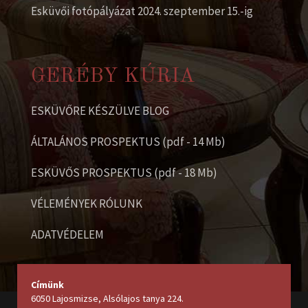
Esküvői fotópályázat 2024. szeptember 15.-ig
GERÉBY KÚRIA
ESKÜVŐRE KÉSZÜLVE BLOG
ÁLTALÁNOS PROSPEKTUS (pdf - 14 Mb)
ESKÜVŐS PROSPEKTUS (pdf - 18 Mb)
VÉLEMÉNYEK RÓLUNK
ADATVÉDELEM
Címünk
6050 Lajosmizse, Alsólajos tanya 224
.